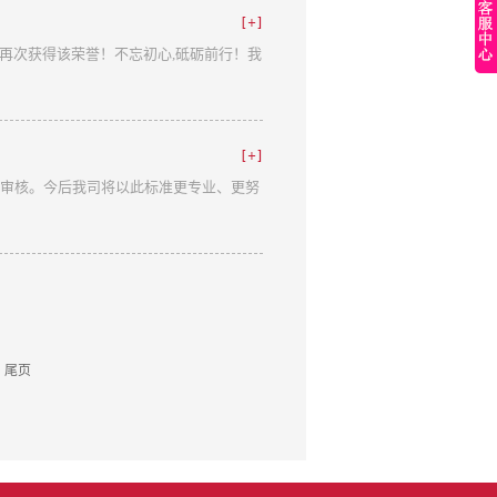
旅游景点，同时也是东马来西亚的工业及商业重
再次获得该荣誉！不忘初心,砥砺前行！我
，碧绿清澈的海水里那种类缤纷的小鱼和
，点缀在雨林里萤火虫的梦幻“灯展”让大
095米，是东南亚最高的山峰，在蓝天白云
车，让大家体验到与众不同的历险记。让
过审核。今后我司将以此标准更专业、更努
尾页