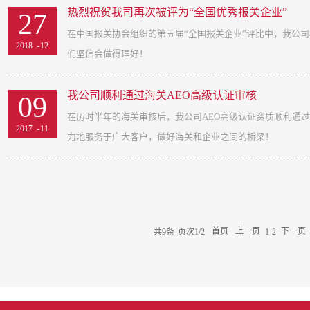
通报表扬。此外，...
热烈祝贺我司再次被评为“全国优秀报关企业”
27
马来语Kota Kinabalu，是沙巴和婆罗洲渔业的兴盛地、
在中国报关协会组织的第五届“全国报关企业”评比中，我公司
2018
-
12
镇。这里有绝佳的阳光和海滩，美人鱼岛的浮潜深受大家喜欢
们坚信会做得理好！
形态各异的珊瑚令我们大开眼界。红树林里长鼻猴的神秘出没
家流连忘返。著名景点“神山”也看点颇多，神山的最高峰有4
我公司顺利通过海关AEO高级认证审核
09
的映衬下仿佛置身于油画之中。紧张刺激的雨林坑道惊险越野
在历时半年的海关审核后，我公司AEO高级认证资质顺利通
2017
-
11
我们走进宏利，开展别样的工作和生活画卷！
力地服务于广大客户，做好海关和企业之间的桥梁！
共
9
条
页次1/2
首页
上一页
下一页
1
2