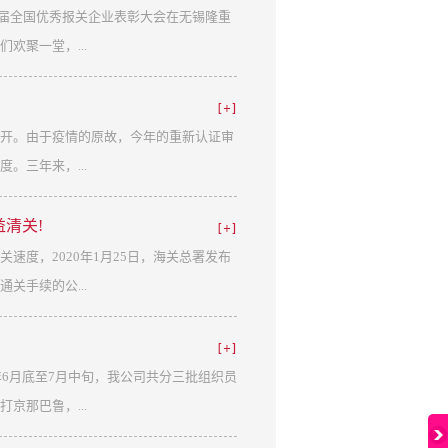
第六届全国优秀报关企业表彰大会在无锡隆重
欢聚一堂，...
运代理有限公司公司总部位于经济高速崛起
开。由于疫情的原故，今年的重新认证审
天津海关及航运中心，交通便利，地理位置得
。三年来，...
重提高企业的管理和业务水平，凭借雄厚的
得了众多客户的信赖与好评。充分发挥海
清关!
和社会服务。为此公司得到了国家相关部
特别是去年初在新标准颁布实施之后，我公
速度，2020年1月25日，海关总署发布
优秀报关企业，我们深感欣慰和自豪，更
了实施和执行，不仅仅是为了迎接今年的
关手续的公...
终坚持为企业提供优质服务的公司宗旨以
一步保持和强化在行业中的竞争优势。疫
自己应有的力量。疫情爆发初期，天津作
们会依然坚定不移地执行标准化操作，认
功
积极响应中国报关协会、天津报关协会的
全国通关一体化，全国各地海关均能验放上述
年6月底至7月中旬，我公司共分三批组织员
专业和责任为打赢抗“疫”战斗贡献智慧和
协会号召,我公司承诺为用于新型冠状病毒
京那巴鲁，...
”。并于2020年6月3日被中国报关协会
努力,疫情可防可控,武汉加油,中国加油!