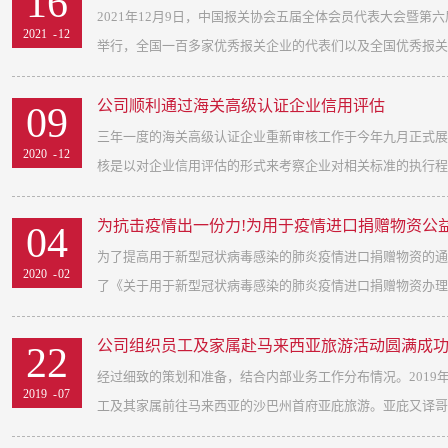
16
2021年12月9日，中国报关协会五届全体会员代表大会暨
2021
-
12
举行，全国一百多家优秀报关企业的代表们以及全国优秀报关们
公司顺利通过海关高级认证企业信用评估
09
见证了这一全国报关业界的盛事。 我们天津宏利伟业国际货
三年一度的海关高级认证企业重新审核工作于今年九月正式展
2020
-
12
的滨海新区金融中心地带。毗邻首都门户----天津港，靠近
核是以对企业信用评估的形式来考察企业对相关标准的执行程度
天独厚。自创立伊始至今26年，我们始终坚持科学发展，注
实力、良好的信誉、热情周到的服务和员工出色的业务素质赢
为抗击疫情出一份力!为用于疫情进口捐赠物资公益
04
关与进出口企业之间的桥梁与纽带作用，着力于更好地为企业
我公司严格执行三年前发布的AEO高级认证企业相关标准，
为了提高用于新型冠状病毒感染的肺炎疫情进口捐赠物资的通关
2020
-
02
门的充分肯定和全行业的高度赞誉。此次再次有幸被评为全国
司根据新标准升级完善了公司相应的制度，并快速有效地进行
了《关于用于新型冠状病毒感染的肺炎疫情进口捐赠物资办理通
感慨于报关行业这疫情爆发后两年来的不易与辛酸。但我司始
重新审核，更是为了提升公司自身的管理水平和服务标准，进
及为社会尽职尽责的经营理念，竭尽所能地为经济复苏贡献了
情之下，全球经济出现萎缩，本行业更是面临严峻挑战，但我
公司组织员工及家属赴马来西亚旅游活动圆满成
22
为北方最大的进出口口岸大量的抗疫物资急需进出口，我公司
真遵守相关政策和规范，更好地服务于客户。
告》（海关总署公告2020年第17号）。我国海关已经实现
经过细致的策划和准备，结合内部业务工作分布情况。2019
号召，第一时间义无反顾地投入到防疫物资进出口工作中，用
2019
-
07
进口捐赠物资。为配合上述政策更好地落实，并积极响应行业
工及其家属前往马来西亚的沙巴州首府亚庇旅游。亚庇又译哥打
力量。面对疫情，极尽所能，加班加点，发挥最大能量参与战“疫
感染的肺炎疫情进口捐赠物资提供免费清关及相关服务。我们同