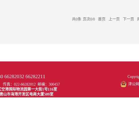
共
0
条
页次0/0
首页
上一页
下一页
66282032 66282211
Copy
津公网安
022-66282012 邮编：300457
丽区空港国际物流园第一大街1号116室
地址：唐山市海港开发区电商大厦509室