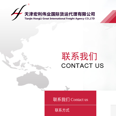
联系我们
Contact us
联系方式