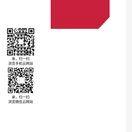
亲，扫一扫
浏览手机云网站
亲，扫一扫
浏览微信云网站